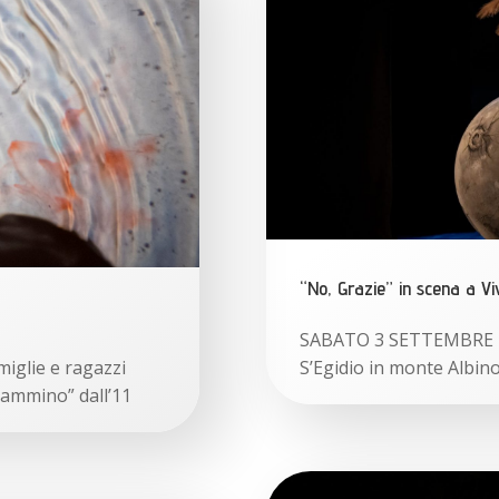
“No, Grazie” in scena a Vi
SABATO 3 SETTEMBRE | o
miglie e ragazzi
S’Egidio in monte Albino
 cammino” dall’11