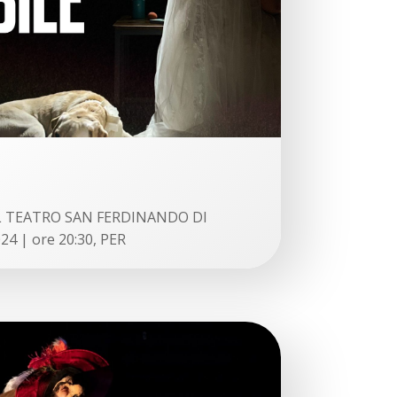
T
e
a
t
r
o
…
o
AL TEATRO SAN FERDINANDO DI
l
4 | ore 20:30, PER
t
r
e
l
o
s