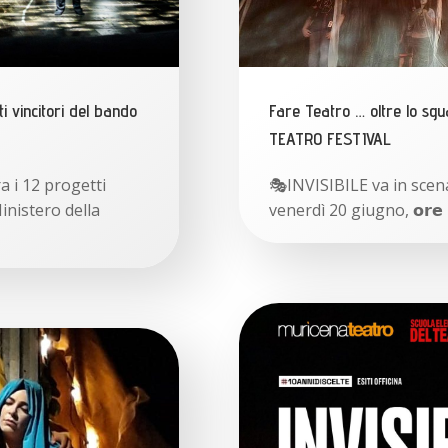
i vincitori del bando
Fare Teatro … oltre lo s
TEATRO FESTIVAL
a i 12 progetti
🎭INVISIBILE va in scena a
Ministero della
venerdì 20 giugno, 𝗼𝗿