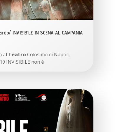
R
e
c
e
guardo/ INVISIBILE IN SCENA AL CAMPANIA
n
t
P
𝗹 𝗧𝗲𝗮𝘁𝗿𝗼 Colosimo di Napoli,
o
 19 INVISIBILE non è
s
t
s
“
F
a
r
e