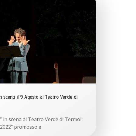
e
t
t
i
v
i
n
c
i
t
n scena il 9 Agosto al Teatro Verde di
o
r
i
” in scena al Teatro Verde di Termoli
d
ka 2022” promosso e
e